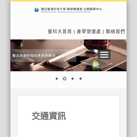
MITT產學技術系列論壇
法規與相關辦法
表單與連結
關於中心
關鍵客戶
產學合作
研發能量
首頁
臺科大首頁
|
產學營運處
|
聯絡我們
交通資訊