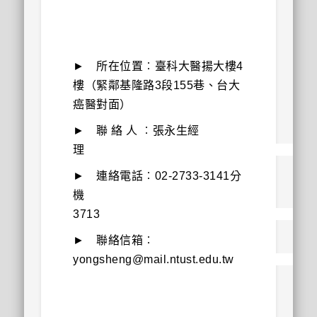
► 所在位置︰臺科大醫揚大樓4
樓（緊鄰基隆路3段155巷、台大
癌醫對面）
► 聯
絡 人
︰張永生經
► 連絡電話︰02-2733-3141分
機
3713
► 聯絡信箱︰
yongsheng@mail.ntust.edu.tw